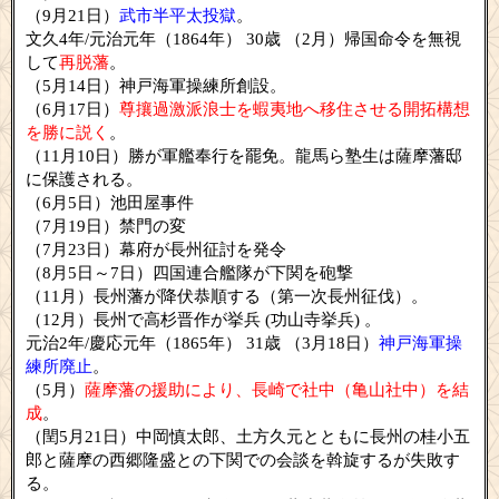
（9月21日）
武市半平太投獄
。
文久4年/元治元年（1864年） 30歳 （2月）帰国命令を無視
して
再脱藩
。
（5月14日）神戸海軍操練所創設。
（6月17日）
尊攘過激派浪士を蝦夷地へ移住させる開拓構想
を勝に説く
。
（11月10日）勝が軍艦奉行を罷免。龍馬ら塾生は薩摩藩邸
に保護される。
（6月5日）池田屋事件
（7月19日）禁門の変
（7月23日）幕府が長州征討を発令
（8月5日～7日）四国連合艦隊が下関を砲撃
（11月）長州藩が降伏恭順する（第一次長州征伐）。
（12月）長州で高杉晋作が挙兵 (功山寺挙兵) 。
元治2年/慶応元年（1865年） 31歳 （3月18日）
神戸海軍操
練所廃止
。
（5月）
薩摩藩の援助により、長崎で社中（亀山社中）を結
成
。
（閏5月21日）中岡慎太郎、土方久元とともに長州の桂小五
郎と薩摩の西郷隆盛との下関での会談を斡旋するが失敗す
る。