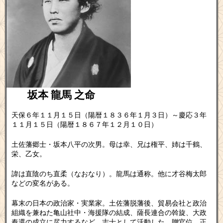
坂本 龍馬
之命
天保６年１１月１５日（陽暦１８３６年１月３日）～慶応３年
１１月１５日（陽暦１８６７年１２月１０日）
土佐藩郷士・坂本八平の次男。母は幸、兄は権平、姉は千鶴、
栄、乙女。
諱は直陰のち直柔（なおなり）。龍馬は通称。他に才谷梅太郎
などの変名がある。
幕末の日本の政治家・実業家。土佐藩脱藩後、貿易会社と政治
組織を兼ねた亀山社中・海援隊の結成、薩長連合の斡旋、大政
奉還の成立に尽力するなど、志士として活動した。贈官位、正