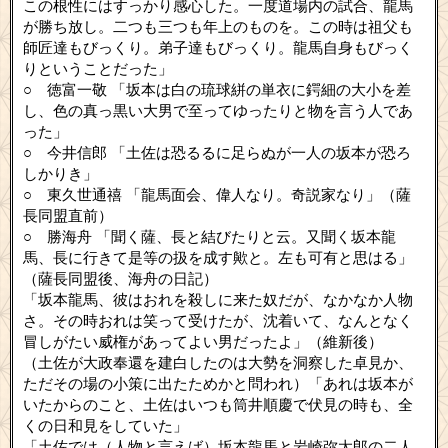
この根性にはすっかり感心した。一度道場内の試合、龍馬
が勝ち放し。二つも三つも年上のものを。この時は祖父も
師匠達もびっくり。弟子達もびっくり。龍馬自身もびっく
りということだった」
○ 徳富一敬 「坂本は白の琉球絣の単衣に鍔細の大小を差
し、色の真っ黒い大男で至ってゆったりと物を言う人であ
った」
○ 今井信郎 「土佐は恐るるに足らぬが一人の坂本が恐ろ
しかりき」
○ 東久世通禧 「龍馬面会、偉人なり。奇説家なり」（薩
長同盟直前）
○ 勝海舟 「聞く薩、長と結びたりと云。又聞く坂本龍
馬、長に行きて是等の扱を成す歟と。左も可有と思はる」
（薩長同盟後、海舟の日記）
「坂本龍馬、彼はおれを殺しに来た奴だが、なかなか人物
さ。その時おれは笑って受けたが、沈着いて、なんとなく
冒しがたい威権があってよい男だったよ」（維新後）
（土佐が大政奉還を建白したのは大勢を洞察した卓見か、
ただその場の小策に出たためかと問われ）「あれは坂本が
いたからのこと、土佐はいつも筒井順慶で伏見の時も、全
くの日和見をしていた」
「土佐では（人物と言えば）坂本龍馬と岩崎弥太郎の二人