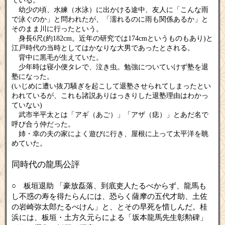
ている。
幼少の頃、水練（水泳）に出かける途中、友人に「こんな雨
で泳ぐのか」と問われたが、「濡れるのに雨も関係あるか」と
そのまま川に行ったという。
身長6尺(約182cm。近年の研究では174cmというものもあり)と
江戸時代の当時としてはかなりな大男であったとされる。
背中に黒毛が生えていた。
少年時は寝小便タレで、泣き虫。勉強についていけず塾を退
塾になった。
(いじめに遭い抜刀騒ぎを起こして退塾させられてしまったとい
われているが、これも諸説ありはっきりした退塾理由はわかっ
ていない)
武市半平太とは「アギ（あご）」「アザ（痣）」とあだ名で
呼び合う仲だった。
姉・幸の夫の家によく遊びに行き、屋根に上って太平洋を眺
めていた。
同時代の龍馬公評
○ 板垣退助 「豪放磊落、到底吏人たるべからず、龍馬も
し不惑の寿を得たらんには、恐らく薩摩の五代才助、土佐
の岩崎弥太郎たるべけん」と、とその早死を惜しんだ。桂
浜には、板垣・土方久元らによる「坂本龍馬先生彰勲碑」