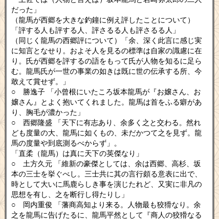
だった」
（龍馬が西郷を大きな釣鐘に例え評したことについて）
「評する人も評する人、評さるる人も評さるる人」
（同じく龍馬の西郷評について）「余、深く此言に感じ実
に知言となせり。およそ人を見るの標準は自家の識慮に在
り。氏が西郷を評するの語をもって氏が人物を知るに足ら
む。龍馬氏が一世の事業の如きは既に世の伝承する所、今
敢えて賞せず。」
○ 勝逸子 「小曾根にいたころ坂本龍馬が『お嬢さん、お
嬢さん』とよく抱いてくれました。龍馬は首をふる癖があ
り、胸毛が濃かった」
○ 西郷隆盛 「天下に有志あり、余多く之と交わる。然れ
ども度量の大、龍馬に如くもの、未だかつて之を見ず。龍
馬の度量や到底測るべからず」。
「直柔（龍馬）は真に天下の英傑なり」
○ 土方久元 「維新の豪傑としては、余は西郷、高杉、坂
本の三士を挙ぐべし。三士共に其の言行頗る意表に出で、
時として大いに馬鹿らしき事を演じたれど、又実に非凡の
思想を有し、之を断行し得たりし」
○ 岡内重俊 「藩商高知より来る。人物最も狡猾なり。余
之を龍馬に告げたるに、龍馬平然として『商人の狡猾なる