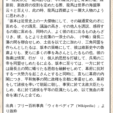
新前、新政府の役割を定めたる際、龍馬は世界の海援隊
云々と言えり。此の時、龍馬は西郷より一層大人物のよう
に思われき」
「坂本は近世史上の一大傑物にして、その融通変化の才に
富める、その識見、議論の高き、その他人を誘説、感得す
るの能に富める、同時の人、よく彼の右に出るものあらざ
りき。彼、もとより土佐藩の一浪士のみ。（中略）薩長二
藩の間を聯合せしめ、土佐を以て之に加わり、三角同盟を
作らんとしたるは、坂本の策略にして、彼は維新史中の魯
粛よりも、更らに多くの事を為さんとしたるもの也。彼の
魯粛は情実、行がゞり、個人的思想を打破して、呉蜀の二
帝を同盟せしめたるに止る。坂本に至りては、一方に於て
は薩長土の間に蟠りたる恩怨を融解せしめて、幕府に抗対
する一大勢力を起こさんとすると同時に、直ちに幕府の内
閣につき、平和無事の間に政権を京都に奉還せしめ、幕府
をして諸侯を率いて朝延に朝し、事実に於て太政大臣たら
しめ、名に於て諸侯を平等の臣属たらしめ、以て無血の革
命を遂げんと企てぬ」
出典：フリー百科事典「ウィキペディア（Wikipedia）」よ
り抜粋