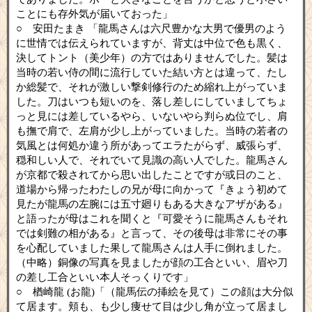
ことにも存外気が届いておった」
○ 安田たまき 「龍馬さんは六尺豊かな大男で優男のよう
に世情では伝えられていますが、背丈は中位で色も黒く、
決してトント（美少年）の方ではありませんでした。髪は
当時の若い侍の間に流行していた結い方とは違って、たし
か総髪で、それが激しい撃剣修行のため縮れ上がっていま
した。刀はいつも短いのを、落し差しにしていましてちょ
っと見には差しているやら、いないやら判らぬ位でし、肩
も撫で肩で、左肩が少し上がっていました。当時の若者の
気風とは何処か違う所があってエラたがらず、威張らず、
穏和しい人で、それでいて見識の高い人でした。龍馬さん
が京都で殺されてから思い出したことですが或日のこと、
道場から帰ったわたしの兄が母に向かって『きょう初めて
見たが龍馬の左腕には五寸廻りもある大きなアザがある』
と語ったが母はこれを聞くと『可愛そうに龍馬さんもそれ
では剣難の相がある』と言って、その後母は非常にその事
を心配していました果して龍馬さんは人手に倒れました。
（中略）銅像の写真を見ましたが顔の工合といい、眉や刀
の差し工合といい本人そっくりです」
○ 楢崎龍 (お龍)「（龍馬伝の挿絵を見て）この顔は大分似
て居ます。頬も、も少し痩せて目は少し角が立って居まし