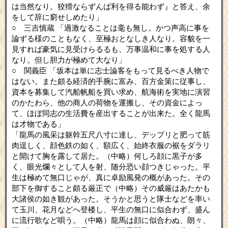
は当然なり。狡猾ならずんば利を得る能わず』と答え、余
をして辞に窮せしめたり」
○ 三吉慎蔵 「過激なることは毫も無し。かつ声高に事を
論ずる様のこともなく、至極おとなしき人なり。容貌を一
見すれば豪気に見受けらるるも、万事温和に事を処する人
なり。但し胆力が極めて大なり」
○ 関義臣 「坂本は単に志士論客をもって見るべき人物で
はない。また頗る経済的手腕に富み、百方金策に従事し、
資本を募集して汽船帆船を買い求め、航海術を実地に演習
のかたわら、他の商人の荷物を運搬し、その資金によっ
て、ほぼ同志の生活費を産出することが出来た。全く龍馬
は才物である」
「龍馬の風采は躯幹五尺八寸に達し、デップリと肥って筋
肉逞しく、顔色鉄の如く、額広く、始終衣服の裾をダラリ
と開けて胸を露して居た。（中略）何しろ顔に黒子が多
く、眼光爛々として人を射、随分恐い顔つきじゃった。平
生は極めて無口じゃが、真に卓励風発の概があった。その
部下を御すること頗る厳正で（中略）その威厳はあたかも
大諸侯の如き観があった。そうかと思うと隊士などを率い
て玉川、花月などへ登楼し、平生の無口に似合わず、盛ん
に流行歌など唄う。（中略）龍馬は顔に似合わぬ、朗々、