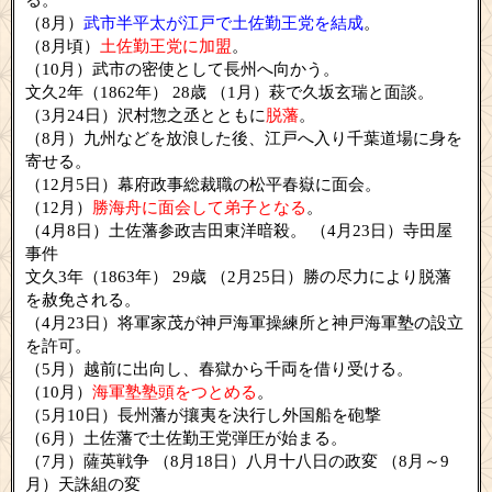
（8月）
武市半平太が江戸で土佐勤王党を結成
。
（8月頃）
土佐勤王党に加盟
。
（10月）武市の密使として長州へ向かう。
文久2年（1862年） 28歳 （1月）萩で久坂玄瑞と面談。
（3月24日）沢村惣之丞とともに
脱藩
。
（8月）九州などを放浪した後、江戸へ入り千葉道場に身を
寄せる。
（12月5日）幕府政事総裁職の松平春嶽に面会。
（12月）
勝海舟に面会して弟子となる
。
（4月8日）土佐藩参政吉田東洋暗殺。 （4月23日）寺田屋
事件
文久3年（1863年） 29歳 （2月25日）勝の尽力により脱藩
を赦免される。
（4月23日）将軍家茂が神戸海軍操練所と神戸海軍塾の設立
を許可。
（5月）越前に出向し、春獄から千両を借り受ける。
（10月）
海軍塾塾頭をつとめる
。
（5月10日）長州藩が攘夷を決行し外国船を砲撃
（6月）土佐藩で土佐勤王党弾圧が始まる。
（7月）薩英戦争 （8月18日）八月十八日の政変 （8月～9
月）天誅組の変