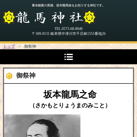
幕末維新の英雄、坂本龍馬命をお祀りする神社です。
TEL.0573-68-8040
〒509-9131 岐阜県中津川市千旦林1551番地26
トップ
›
御祭神
御祭神
坂本龍馬之命
（さかもとりょうまのみこと）