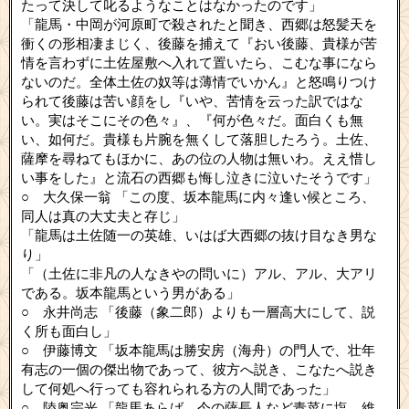
たって決して叱るようなことはなかったのです」
「龍馬・中岡が河原町で殺されたと聞き、西郷は怒髪天を
衝くの形相凄まじく、後藤を捕えて『おい後藤、貴様が苦
情を言わずに土佐屋敷へ入れて置いたら、こむな事になら
ないのだ。全体土佐の奴等は薄情でいかん』と怒鳴りつけ
られて後藤は苦い顔をし『いや、苦情を云った訳ではな
い。実はそこにその色々』、『何が色々だ。面白くも無
い、如何だ。貴様も片腕を無くして落胆したろう。土佐、
薩摩を尋ねてもほかに、あの位の人物は無いわ。ええ惜し
い事をした』と流石の西郷も悔し泣きに泣いたそうです」
○ 大久保一翁 「この度、坂本龍馬に内々逢い候ところ、
同人は真の大丈夫と存じ」
「龍馬は土佐随一の英雄、いはば大西郷の抜け目なき男な
り」
「（土佐に非凡の人なきやの問いに）アル、アル、大アリ
である。坂本龍馬という男がある」
○ 永井尚志 「後藤（象二郎）よりも一層高大にして、説
く所も面白し」
○ 伊藤博文 「坂本龍馬は勝安房（海舟）の門人で、壮年
有志の一個の傑出物であって、彼方へ説き、こなたへ説き
して何処へ行っても容れられる方の人間であった」
○ 陸奥宗光 「龍馬あらば、今の薩長人など青菜に塩。維