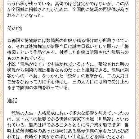
云う伝承が残っている。真偽のほどは定かではないが、この話
が全国紙に掲載されたがために、全国的に龍馬の再評価が為さ
れることとなった。
その他
京都国立博物館には数箇所の血痕が残る掛け軸が所蔵されてい
る。それは淡海槐堂が暗殺当日に誕生日祝いとして贈った「梅
椿図」という作品である。付着した血痕は暗殺された龍馬らの
ものとされている。
小説「竜馬がゆく」でも描かれているように、暗殺された時の
状況から剣術の腕は相当なものだったと推測できる。龍馬は刺
客からの「不意」をつかれた「突然」の攻撃から、二の太刀目
で身をひねって刀に手を伸ばし、三の太刀目には鞘で受け止め
るまで防御の体制を取っている。
逸話
龍馬の人生・人格形成において多大な影響を与えていったの
は、父・八平の後妻である伊興の実家下田屋（川島家）といわ
れている。龍馬は姉である乙女とともに浦戸湾を船で漕ぎ、当
時土佐藩御船蔵のあった種崎にある継母伊興の家をたびたび訪
れては、長崎や下関からの珍しい土産話などを聞いたとされ