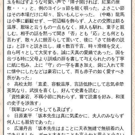
玉を転ばすような可愛い声で『障子開ければ、紅葉の座
敷・・・』と、例のヨイショ節を能く唄った。よさこい節
はその本場だけに却々、旨いもんじゃった。（中略）龍馬
は小事に齷齪せず、一切辺幅を飾らず、人との交際は頗る
温厚、厭味と云うもの一点もなく、婦人も馴れ、童子と親
しむ。相手の話を黙って聞き『否』とも『応』とも何とも
言わず、散々人に饒舌らして置いて、後に『さて拙者の説
は』と諄々と説き出し、縷々数百千言、時々滑稽を交え、
自ら呵々として大笑する。誠に天真の愛嬌であった。国を
出づる時に父母より訓戒の辞を書して与えられたのを丁寧
に紙に包み、上に『守』の一字を書き加え、袋に入れて常
に懐中にしたなどは豪宕にして、而も赤子の如く愛すべき
所があった」
○ 高松太郎 「直柔、容貌温厚、言語低静にして志気卓犖
英気なり。武技を喜くし、好んで史書を読む」
「資性豪宕、不羈小節に拘わらず。嘗て読書を好み、和漢
の史子を渉漁す」
「我輩はハシゴをしても及ばず」
○ 日原素平 「坂本先生は真に気柔かに、夫人のみならず
何人にも親切であった」
○ 広瀬丹吉 「坂本先生はまことに天衣無縫で無頓着の人
でありました。ボーと大きなことを言うかと思うと小さい