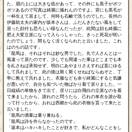
た。眉の上には大きな痣があって、その外にも黒子がポツ
ポツあるので写真は綺麗に撮れんのですよ。背にも黒毛が
一杯生えて居まして、何時も石鹸で洗うのでした。長州の
伊藤助太夫の家内が坂本さんは、ふだんきたない風をして
居った顔付も恐ろしい様なんだったが、此間は顔も綺麗に
肥え大変立派になって入らっしゃった。きっと死花が咲い
たのでしょう、間もなく没くなられたと云いました。これ
はのちの話です」
「龍馬は、それはそれは妙な男でした。丸で人さんとは一
風違って居たのです。少しでも間違った事はどこまでも本
を糺さねば承知せず、明白にあやまりさえすれば直にゆる
して呉れまして、此の後は斯く斯くせねばならぬぞと、丁
寧に教えて呉れました。衣服なども余り綺麗にすると気嫌
が悪いので、自分も垢づいた物ばかり着て居りました。一
日縦縞の単物をきて出て、戻りには白飛白の立派なのを着
て来ましたから、誰れのと問うたら、己れの単衣を誰か取
って行ったから、おれは西郷から此の衣物を貰って来たと
云いました」
「龍馬の酒量は量り兼ねる」
「龍馬は詩を作らなかったのです」
「坂本はハキハキしたことが好きで、私がどんなことをし