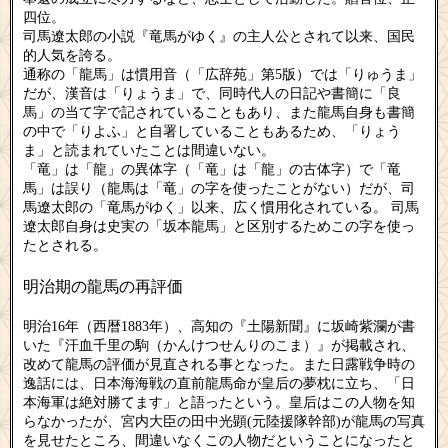
四位。
司馬遼太郎の小説『竜馬がゆく』の主人公とされて以来、国民
的人気を誇る。
通称の「龍馬」は慣用音（「広辞苑」第5版）では「りゅうま」
だが、漢音は「りょうま」で、同時代人の日記や書簡に「良
馬」の当て字で記されていることもあり、また龍馬自身も書簡
の中で「りよふ」と自署していることもあるため、「りょう
ま」と読まれていたことは間違いない。
「竜」は「龍」の異体字（「竜」は「龍」の古体字）で「竜
馬」は誤り（龍馬は「竜」の字を使ったことがない）だが、司
馬遼太郎の「竜馬がゆく」以来、広く慣用化されている。 司馬
遼太郎自身は史実の「坂本龍馬」と区別するためこの字を使っ
たとされる。
明治期の龍馬の再評価
明治16年（西暦1883年）、高知の『土陽新聞』に坂崎紫瀾が書
いた『汗血千里の駒（かんけつせんりのこま）』が掲載され、
改めて龍馬の評価が見直される事となった。また日露戦争時の
逸話には、日本海海戦の直前龍馬命が皇后の夢枕に立ち、「日
本海軍は絶対勝てます」と語ったという。皇后はこの人物を知
らなかったが、宮内大臣の田中光顕(元陸援隊幹部)が龍馬の写真
を見せたところ、間違いなくこの人物だということになったと