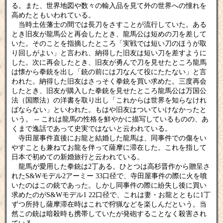
る。また、世界地図や数々の輸入品を見て外の世界への憧れを
高めたともいわれている。
当時土佐藩士の間では長刀をさすことが流行していた。ある
とき旧友が龍馬公と再会したとき、龍馬公は短めの刀を差して
いた。そのことを指摘したところ「実戦では短い刀のほうが取
り回しがよい」と言われ、納得した旧友は短い刀を差すように
した。次に再会したとき、旧友が勇んで刀を見せたところ龍馬
は懐から拳銃を出し「銃の前には刀なんて役にたたない」と言
われた。納得した旧友はさっそく拳銃を買い求めた。三度再会
したとき、旧友が購入した拳銃を見せたところ龍馬公は万国公
法（国際法）の洋書を取り出し「これからは世界を知らなけれ
ばならない」といわれた。もはや旧友はついていけなかったと
いう。 -- これは龍馬の性格を鮮やかに描写しているものの、あ
くまで逸話であって史実ではないと云われている。
寺田屋事件直後にお龍と結婚した龍馬は、同事件での傷をい
やすことも兼ねてお龍を伴って薩摩に滞在した。これを指して
日本で初めての新婚旅行と云われている。
龍馬が愛用した拳銃は2丁ある。ひとつは高杉晋作から贈呈さ
れたS&Wモデル2アーミー 33口径で、寺田屋事件の際に火を噴
いたのはこの銃であった。しかし同事件の際に紛失し後に買い
求めたのがS&Wモデル1 22口径で、これは妻・お龍とともに1丁
ずつ所持し薩摩滞在時はこれで狩猟などを楽しんだという。当
然この銃は暗殺時も携帯していたが発砲することなく殺害され