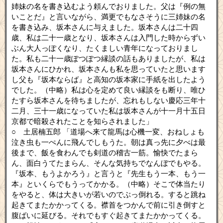
姉妹の名を書き込むよう頼んでおりました。父は『例の無
いことだ』と言いながら、満更でもなさそうに三姉妹の名
を書き込み、坂本さんに与えました。坂本さんは二十四
歳、私は二十一歳となり、坂本さんは入門した時からずい
ぶん大人っぽくなり、たくましい青年になっておりまし
た。私も二十一歳ぽつぽつ縁談の話もありましたが、私は
坂本さんにひかれ、坂本さんも私を思っていたと思います
し父も『坂本ならば』と高知の坂本家に手紙を出したよう
でした。（中略）私は心を定めて良い縁談をも断り、唯ひ
たすら坂本さんを待ちましたが、忘れもしない慶応三年十
二月、三十一歳になっていた私は坂本さんが十一月十五日
京都で暗殺されたことを知らされました」
○ 土居楠五郎 「道場へ来て龍馬は心機一変、おねしょも
泣き虫も一ぺんに飛んでしもうた。朝は真っ先に夕べは最
後まで、飯を食わんでも剣道の稽古一筋。愉快でたまら
ん、面白うてたまらん、そんな気持ちでなんぼでもやる。
『坂本、もうよかろう』と言うと『先生もう一本、もう一
本』といくらでもうってかかる。（中略）そこで体当たり
をやると、体は大きいが若いのでぶっ倒れる。すると跳ね
起きてまたかかってくる。襟首をつかんで前に引き倒すと
腹ばいに延びる。それでもすぐ起きてまたかかってくる。