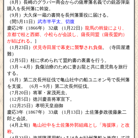
（8月）長崎のグラバー商会からの薩摩藩名義での銃器弾薬
購入を長州藩に斡旋。
（9月）大久保一蔵の書簡を長州藩重役に届ける。
（閏5月11日）
武市半平太、切腹
慶応2年（1866年） 32歳 （1月22日）
龍馬の斡旋により、
京都で桂と西郷、小松らが会談し、薩長同盟（薩長盟約）
が結ばれる
。]
（1月23日）
伏見寺田屋で幕吏に襲撃され負傷
。（寺田屋遭
難）
（2月5日）桂に求められて盟約書の裏書を行う。
（3月～4月）負傷治療のために妻お龍と共に鹿児島を旅行
する。
（6月）第二次長州征伐で亀山社中の船ユニオン号で長州藩
を支援。 （6月～9月）第二次長州征伐。
（7月20日）将軍・家茂死去。
（12月5日）徳川慶喜将軍宣下。
（12月25日）孝明天皇崩御
慶応3年（1867年） 33歳 （1月13日）土佐藩参政後藤象二
郎と会談。
（4月上旬）
亀山社中を土佐藩外郭組織とし「海援隊」と改
称
。
（4月23日）海援隊運用船いろは丸が紀州藩船と衝突して沈