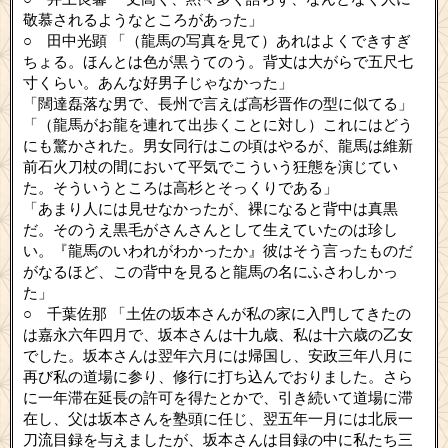
敬慕されるようなところがあった」
○ 田中光顕 「（龍馬の写真を見て）あれはよくできすぎ
ちょる。ほんとは色が黒うてのう。背丈は大がらで五尺七
寸くらい。あんな好男子じゃなかった」
「闊達磊落な男で、長州で言えば高杉晋作の型に似てる」
「（龍馬がお龍を連れて出歩くことに対し）これにはどう
にも驚かされた。男女同行はこの頃はやるが、龍馬は維新
前石火刀杖の間において平気でこういう狂態を演じてい
た。そういうところは高杉とそっくりである」
「あまり人には見せなかったが、裸になると背中は真黒
だ。そのうえ黒毛がさんさんとして生えていたのは珍し
い。『龍馬のいわれがわかったか』彼はそう言ったものだ
がなるほど、この背中を見ると龍馬の名にふさわしかっ
た」
○ 千葉佐那 「土佐の坂本さんが私の家に入門してきたの
は嘉永六年四月で、坂本さんは十九歳、私は十六歳の乙女
でした。坂本さんは翌年六月には帰国し、安政三年八月に
再び私の道場に参り、修行に打ち込んでおりました。さら
に一年滞在延長の許可を得たとかで、引き続いて道場に滞
在し、父は坂本さんを塾頭に任じ、翌五年一月には北辰一
刀流目録を与えましたが、坂本さんは目録の中に私たち三