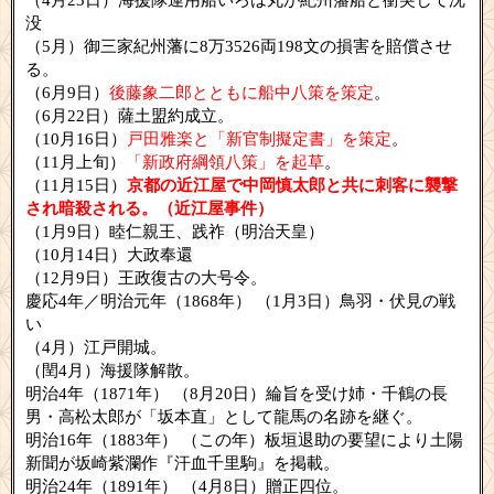
没
（5月）御三家紀州藩に8万3526両198文の損害を賠償させ
る。
（6月9日）
後藤象二郎とともに船中八策を策定
。
（6月22日）薩土盟約成立。
（10月16日）
戸田雅楽と「新官制擬定書」を策定
。
（11月上旬）
「新政府綱領八策」を起草
。
（11月15日）
京都の近江屋で中岡慎太郎と共に刺客に襲撃
され暗殺される。（近江屋事件）
（1月9日）睦仁親王、践祚（明治天皇）
（10月14日）大政奉還
（12月9日）王政復古の大号令。
慶応4年／明治元年（1868年） （1月3日）鳥羽・伏見の戦
い
（4月）江戸開城。
（閏4月）海援隊解散。
明治4年（1871年） （8月20日）綸旨を受け姉・千鶴の長
男・高松太郎が「坂本直」として龍馬の名跡を継ぐ。
明治16年（1883年） （この年）板垣退助の要望により土陽
新聞が坂崎紫瀾作『汗血千里駒』を掲載。
明治24年（1891年） （4月8日）贈正四位。