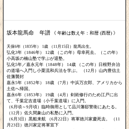
坂本龍馬命 年譜
《 年齢は数え年：和暦 (西暦) 》
天保6年（1835年） 1歳 （11月15日）龍馬出生。
弘化3年（1846年） 12歳 （この年）母幸死去。（この年）
小高坂の楠山塾で学ぶが退塾。
弘化5年／嘉永元年（1848年） 14歳 （この年）日根野弁治
の道場へ入門し小栗流和兵法を学ぶ。 （12月）山内豊信土
佐藩襲封
嘉永5年（1852年） 18歳 （7月）中浜万次郎、アメリカから
土佐へ帰国。
嘉永6年（1853年） 19歳 （4月）剣術修行のため江戸に出
て、千葉定吉道場（小千葉道場）に入門。
（6月頃～9月頃）臨時御用として品川藩邸警衛にあたる。
（12月）佐久間象山の私塾に入門。
（6月3日）黒船来航 （6月22日）将軍徳川家慶死去。 （11
月23日）徳川家定将軍宣下