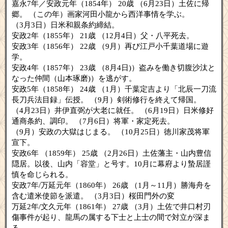
嘉永7年／安政元年（1854年） 20歳 （6月23日）土佐に帰
郷。 （この年）画家河田小龍から西洋事情を学ぶ。
（3月3日）日米和親条約締結。
安政2年（1855年） 21歳 （12月4日）父・八平死去。
安政3年（1856年） 22歳 （9月）再び江戸小千葉道場に遊
学。
安政4年（1857年） 23歳 （8月4日)）盗みを働き切腹沙汰と
なった仲間（山本琢磨)）を逃がす。
安政5年（1858年） 24歳 （1月）千葉定吉より「北辰一刀流
長刀兵法目録」伝授。 （9月）剣術修行を終えて帰国。
（4月23日）井伊直弼が大老に就任。 （6月19日）日米修好
通商条約、調印。 （7月6日）将軍・家定死去。
（9月）安政の大獄はじまる。 （10月25日）徳川家茂将軍
宣下。
安政6年 （1859年） 25歳 （2月26日）土佐藩主・山内豊信
隠居。以後、山内「容堂」と号す。10月に幕府より蟄居謹
慎を命じられる。
安政7年/万延元年（1860年） 26歳 （1月～11月）勝海舟を
含む遣米使節を派遣。 （3月3日）桜田門外の変
万延2年/文久元年（1861年） 27歳 （3月）土佐で井口村刃
傷事件が起り、龍馬の属する下士と上士の間で対立が深ま
る。