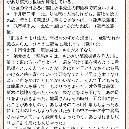
があり撰文は板垣が揮毫している。
「板垣の今日あるは偏に坂本先生の御陰様で御座います」
○ 平井収二郎 「元より龍馬は人物なれども、書物を読ま
ぬ故、時として間違ひし事もござ候へば」（龍馬脱藩後）
○ 武市半平太 「土佐一国にはあだたぬ奴」（龍馬脱藩
後）
「肝胆もとより雄大、奇機おのずから湧出し、 飛潜だれか
識るあらん、ひとえに龍名 に恥じず」（獄中で）
○ 中岡慎太郎 「龍馬君は、さすが才子なり」
○ 池元徳次 「龍馬さんは、さいさい篠原街道を舟入川に
沿うて東の方へ行きよった。肩を傾けて風を切るように意
気揚々と歩く人じゃったが、道ばたで子どもがおるのを見
かけると傍へ寄っていって頭をなでたり『早よう太うなり
よ』と声をかけたりしてかわいがった。そんで子どもらあ
は龍馬さんを慕うて、もぶりつきよった。才谷屋は高須、
新木に領地があったからか、袋などをぶら下げて、あの辺
りをよう歩きよった。龍馬さんはその時分、五台山におっ
たことがあるしのう。あしはそのころ山仕事もしよったき
に五台山の山へもよう出かけたが山の中の一軒の家で龍馬
さんは一人で、よう読書をしよったのう。あしは行きし戻
りしによう見たもんじゃった」
○ 井上良馨 「丈高く、黙々多く語らず、なんとなく人に